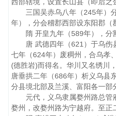
西部辖境，设置长山县（即后之
三国吴赤乌八年（245年）分
年），分会稽郡西部设东阳郡（
隋 开皇九年（589年），分
唐 武德四年（621）于乌伤
七年（624年）废稠州，合乌孝
(德胜岩)而得名。华川又名绣川
唐垂拱二年（686年）析义乌县
分县境北部及兰溪、富阳各一部
元代，义乌隶属婺州路总管府。
婺州，改婺州路为宁越府。至正二