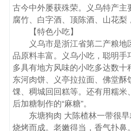
古今中外屡获殊荣。义乌特产主
腐竹、白字酒、顶陈酒、山花梨 
【特色小吃】
义乌市是浙江省第二产粮地区
品原料丰富。义乌小吃，聪明手
多具有地方风味的小吃多达数十
东河肉饼、义亭拉拉面、佛堂酥
馃、稠城回回糕等。还有用糯米
后加糖制作的“麻糖”。
东塘狗肉 大陈楂林一带很早
烧烤而成。老嫩得当，香气扑鼻