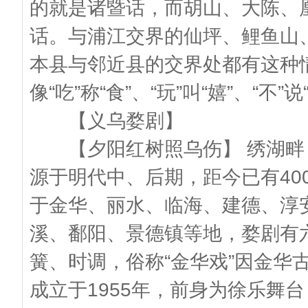
的就是诸暨话，而胡山、大陈、
话。与浦江交界的仙坪、鲤鱼山
本县与邻近县的交界处都有这种
像“吃”称“食”、“玩”叫“嬉”、“不”
【义乌婺剧】
【夕阳红树照乌伤】 绣湖畔
源于明代中、后期，距今已有40
于金华、丽水、临海、建德、淳
溪、鄱阳、景德镇等地，婺剧有
簧、时调，俗称“金华戏”因金华
成立于1955年，前身为徐乐舞