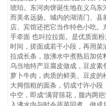
琥珀。东河肉饼诞生地在义乌东
而美名远扬。城内的湖清门、县
店、宾馆还把它当作特色小吃。
手牵面 也叫拉拉面。是优质面
时间，搓面成若干小段，再用菜
拉成长条，放沸水中煮熟后加佐
乌当地特产豆腐皮做成，豆皮素
萝卜牛肉，肉质的鲜美、豆皮的
大拇指粗的面条，切成寸许小段
中空，即成“满背筛花，腹内两疤
入沸水内与时令蔬菜同煮，做成