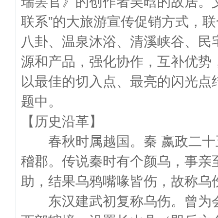
瑞罢官》的创作者吴晗的故居。
联系”的大旅游宣传促销方式，
八卦、温泉沐浴、清溪峡谷、民
源和产品，强化协作，互补优势
以最佳的切入点、最亮的闪光点结
题中。
【历史沿革】
春秋时属越国。秦 嬴政二十五
稽郡。传说秦时有个颜乌，事亲
助，结果乌鸦嘴喙皆伤，故称乌
东汉建武初复称乌伤。曾为会稽