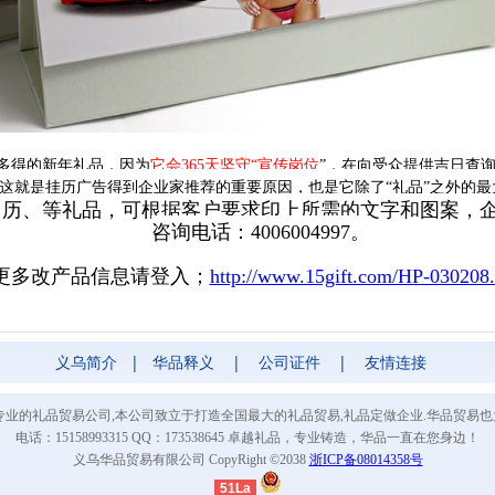
多得的新年礼品，因为
它会365天坚守“宣传岗位
”，在向受众提供吉日查
这就是挂历广告得到企业家推荐的重要原因，也是它除了“礼品”之外的最
历、等礼品，可根据客户要求印上所需的文字和图案，企事业
咨询电话：4006004997。
更多改产品信息请登入；
http://www.15gift.com/HP-030208
义乌简介
|
华品释义
|
公司证件
|
友情连接
m是义乌最专业的礼品贸易公司,本公司致立于打造全国最大的礼品贸易,礼品定做企业.华品
电话：15158993315 QQ：173538645 卓越礼品，专业铸造，华品一直在您身边！
义乌华品贸易有限公司 CopyRight ©2038
浙ICP备08014358号
51La