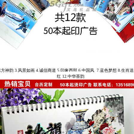
神韵 3.风景如画 4.诚信商道 5.印象西部 6.中国风 7.蓝色梦想 8.生肖送福
红 12.中华茶韵