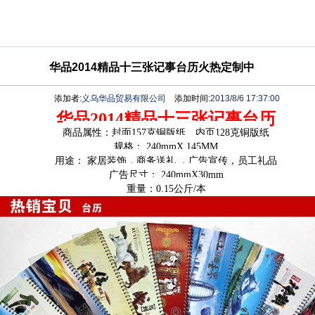
华品2014精品十三张记事台历火热定制中
添加者:
义乌华品贸易有限公司
添加时间:
2013/8/6 17:37:00
华品2014精品十三张记事台历
商品属性：封面157克铜版纸、内页128克铜版纸
规格： 240mmX 145MM
用途： 家居装饰，商务送礼 ，广告宣传，员工礼品
广告尺寸： 240mmX30mm
重量：0.15公斤/本