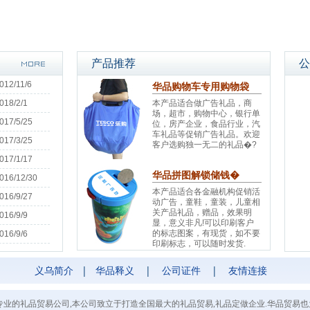
产品推荐
公
012/11/6
华品购物车专用购物袋
018/2/1
本产品适合做广告礼品，商
场，超市，购物中心，银行单
017/5/25
位，房产企业，食品行业，汽
车礼品等促销广告礼品。欢迎
017/3/25
客户选购独一无二的礼品�?
017/1/17
华品拼图解锁储钱�
016/12/30
本产品适合各金融机构促销活
016/9/27
动广告，童鞋，童装，儿童相
关产品礼品，赠品，效果明
016/9/9
显，意义非凡!可以印刷客户
的标志图案，有现货，如不要
016/9/6
印刷标志，可以随时发货.
义乌简介
|
华品释义
|
公司证件
|
友情连接
m是义乌最专业的礼品贸易公司,本公司致立于打造全国最大的礼品贸易,礼品定做企业.华品