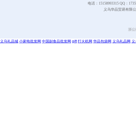
电话：15158993315 QQ
义乌华品贸易有限公司 Co
浙公网
义乌礼品城
小家电批发网
中国副食品批发网
gift
打火机网
华品包袋网
义乌礼品网
义